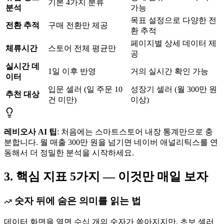
기본 4가지 분류
분석
가능
목표 설정으로 다양한 전
전환 추적
구매 전환만 제공
환 추적
페이지별 상세 데이터 제
체류시간
스토어 전체 평균만
공
실시간 데
1일 이후 반영
거의 실시간 확인 가능
이터
입문 셀러 (일 주문 10
성장기 셀러 (월 300만 원
추천 대상
건 미만)
이상)
레비오사 AI 팁
: 처음에는 스마트스토어 내장 통계만으로 충
분합니다. 월 매출 300만 원을 넘기면 네이버 애널리틱스를 연
동해서 더 정밀한 분석을 시작하세요.
3. 핵심 지표 5가지 — 이것만 매일 보자
숫자 뒤에 숨은 의미를 읽는 법
데이터 화면을 열면 수십 개의 숫자가 쏟아지지만, 초보 셀러