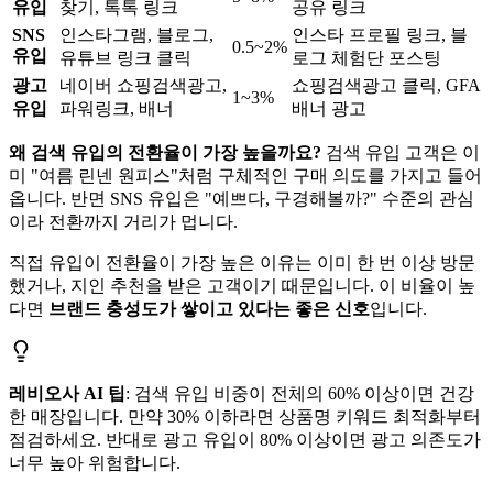
유입
찾기, 톡톡 링크
공유 링크
SNS
인스타그램, 블로그,
인스타 프로필 링크, 블
0.5~2%
유입
유튜브 링크 클릭
로그 체험단 포스팅
광고
네이버 쇼핑검색광고,
쇼핑검색광고 클릭, GFA
1~3%
유입
파워링크, 배너
배너 광고
왜 검색 유입의 전환율이 가장 높을까요?
검색 유입 고객은 이
미 "여름 린넨 원피스"처럼 구체적인 구매 의도를 가지고 들어
옵니다. 반면 SNS 유입은 "예쁘다, 구경해볼까?" 수준의 관심
이라 전환까지 거리가 멉니다.
직접 유입이 전환율이 가장 높은 이유는 이미 한 번 이상 방문
했거나, 지인 추천을 받은 고객이기 때문입니다. 이 비율이 높
다면
브랜드 충성도가 쌓이고 있다는 좋은 신호
입니다.
레비오사 AI 팁
: 검색 유입 비중이 전체의 60% 이상이면 건강
한 매장입니다. 만약 30% 이하라면 상품명 키워드 최적화부터
점검하세요. 반대로 광고 유입이 80% 이상이면 광고 의존도가
너무 높아 위험합니다.