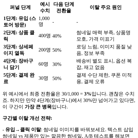
예시
다음 단계
퍼널 단계
이탈 주요 원인
수치
전환율
1단계: 유입 (스
1,000
-
-
명
토어 방문)
2단계: 상품 클
썸네일 매력 부족, 상품명
400명
40%
릭
모호, 가격 미표기
3단계: 상세페
로딩 느림, 이미지 품질 낮
200명
50%
이지 열독
음, 정보 부족
4단계: 장바구
배송비 별도 표시, 옵션 복
60명
30%
니 담기
잡, 재고 없음
5단계: 결제 완
결제 수단 제한, 쿠폰 미적
30명
50%
료
용, 결제 오류
위 예시에서 최종 전환율은 30/1,000 =
3%
입니다. 괜찮은 수치
죠. 하지만 만약 4단계(장바구니)에서 30%만 넘어가고 있다면,
이 구간이
가장 큰 병목
입니다.
구간별 이탈 개선 전략:
-
유입→클릭 이탈
: 썸네일 이미지를 바꿔보세요. 텍스트 삽입
썸네일 vs 제품만 있는 깔끔한 썸네일, A/B 테스트를 해보면