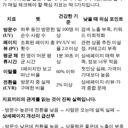
가 매일 체크해야 할 핵심 지표는 딱 5가지입니다.
건강한 기
지표
뜻
낮을 때 의심 포인트
준
하루 동안 방문한
일 100명 이
검색 노출 부족, 키워
방문수
(UV)
순수 사람 수
상
드 미최적화
페이지
조회된 페이지 총
PV/UV 비
관련 상품 추천 미설
뷰 (PV)
횟수
율 2.0 이상
정, 카테고리 부족
평균 체
한 명이 머문 평
1분 30초 이
상세페이지 매력 부
류시간
균 시간
상
족, 정보 너무 적음
1페이지만 보고
첫인상 실패, 가격이
이탈률
60% 이하
떠난 비율
기대보다 높음
방문자 중 실제
상세페이지·리뷰·가
전환율
2% 이상
(CVR)
구매한 비율
격 종합 문제
지표끼리의 관계를 읽는 것이 진짜 실력입니다.
- 방문수 높은데 전환율 낮음 → 사람은 오는데 설득 실패 →
상세페이지 개선이 급선무
- 방문수 낮은데 전환율 높음 → 상품력은 좋은데 노출이 부족