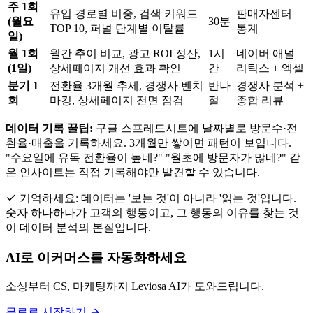
주 1회
유입 경로별 비중, 검색 키워드
판매자센터
(월요
30분
TOP 10, 퍼널 단계별 이탈률
통계
일)
월 1회
월간 추이 비교, 광고 ROI 정산,
1시
네이버 애널
(1일)
상세페이지 개선 효과 확인
간
리틱스 + 엑셀
분기 1
전환율 3개월 추세, 경쟁사 벤치
반나
경쟁사 분석 +
회
마킹, 상세페이지 전면 점검
절
종합 리뷰
데이터 기록 꿀팁:
구글 스프레드시트에 날짜별로 방문수·전
환율·매출을 기록하세요. 3개월만 쌓이면 패턴이 보입니다.
"수요일에 유독 전환율이 높네?" "월초에 방문자가 많네?" 같
은 인사이트는 직접 기록해야만 발견할 수 있습니다.
기억하세요: 데이터는 '보는 것'이 아니라 '읽는 것'입니다.
숫자 하나하나가 고객의 행동이고, 그 행동의 이유를 찾는 것
이 데이터 분석의 본질입니다.
AI로 이커머스를 자동화하세요
소싱부터 CS, 마케팅까지 Leviosa AI가 도와드립니다.
무료로 시작하기