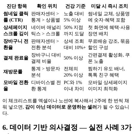
진단 항목
확인 위치
건강 기준
미달 시 즉시 조치
썸네일 클릭
판매자센터 >
노출 대비
썸네일 교체, 상품명
률 (CTR)
통계 > 상품별
5% 이상
에 숫자·혜택 포함
상세페이지
네이버 애널리
50% 지점
첫 화면에 혜택·사용
스크롤 깊이
틱스 > 스크롤
까지 도달
장면 배치
장바구니 전
판매자센터 >
상세 조회
무료배송 강조, 묶음
환율
전환 분석
대비 10%+
할인 구성
장바구니 대비
간편결제 활성화, 쿠
결제 완료율
50% 이상
결제 비율
폰 노출
통계 > 방문자
전체의
찜하기 유도 배너,
재방문률
분석
20% 이상
톡톡 친구 혜택
모바일 전환
디바이스별 전
PC와 1%
모바일 상세페이지
율
환 통계
이내 차이
이미지 최적화
이 체크리스트를 엑셀이나 노션에 복사해서 2주에 한 번씩 채
워 넣으면,
감이 아닌 데이터로 운영하는 셀러
가 될 수 있습니
다.
6. 데이터 기반 의사결정 — 실전 사례 3가