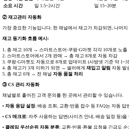
소요 시간
일 1.5~2시간
일 15~20분
② 재고관리 자동화
가장 중요한 기능입니다. 한 채널에서 재고가 차감되면, 나머
재고 동기화 흐름 예시:
1. 총 재고 10개 → 스마트스토어·쿠팡·G마켓 각각 10개로 노출
2. 스마트스토어에서 2개 판매 → 총 재고 8개로 자동 차감
3. 쿠팡·G마켓도 자동으로 8개로 업데이트 (사방넷 기준 약 1~3
4. 총 재고가 3개 이하가 되면 → 셀러에게
재입고 알림
자동 발
5. 총 재고 0개 → 전 채널
자동 품절 처리
③ CS 관리 자동화
채널별로 흩어진 고객 문의를 한 곳에서 관리할 수 있습니다.
•
자동 응답 설정
: 배송 조회, 교환·반품 접수 등 FAQ는 자동 
•
CS 매크로
: 자주 사용하는 답변(사이즈 안내, 배송 일정 등)
•
클레임 우선순위 자동 분류
: 교환·반품·환불 요청을 긴급도 