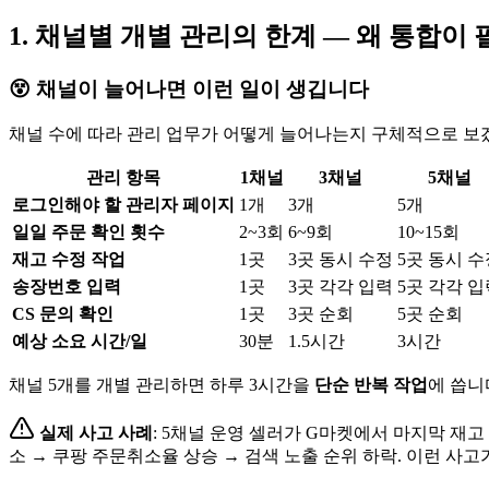
1. 채널별 개별 관리의 한계 — 왜 통합이
😵 채널이 늘어나면 이런 일이 생깁니다
채널 수에 따라 관리 업무가 어떻게 늘어나는지 구체적으로 보
관리 항목
1채널
3채널
5채널
로그인해야 할 관리자 페이지
1개
3개
5개
일일 주문 확인 횟수
2~3회
6~9회
10~15회
재고 수정 작업
1곳
3곳 동시 수정
5곳 동시 수
송장번호 입력
1곳
3곳 각각 입력
5곳 각각 입
CS 문의 확인
1곳
3곳 순회
5곳 순회
예상 소요 시간/일
30분
1.5시간
3시간
채널 5개를 개별 관리하면 하루 3시간을
단순 반복 작업
에 씁니
실제 사고 사례
: 5채널 운영 셀러가 G마켓에서 마지막 재
소 → 쿠팡 주문취소율 상승 → 검색 노출 순위 하락. 이런 사고