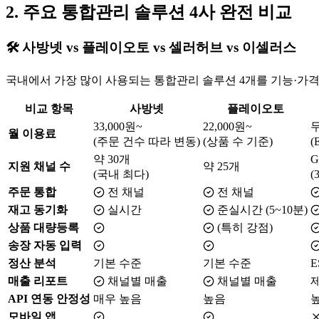
2. 주요 통합관리 솔루션 4사 완전 비교
🛠️ 사방넷 vs 플레이오토 vs 셀러허브 vs 이셀러스
국내에서 가장 많이 사용되는 통합관리 솔루션 4개를 기능·가
비교 항목
사방넷
플레이오토
33,000원~
22,000원~
월 이용료
(주문 건수 따라 변동)
(상품 수 기준)
(
약 30개
지원 채널 수
약 25개
(국내 최다)
(
주문 통합
전 채널
전 채널
재고 동기화
실시간
준실시간 (5~10분)
상품 대량등록
(특히 강점)
송장 자동 입력
정산 분석
기본 수준
기본 수준
E
매출 리포트
채널별 매출
채널별 매출
API 연동 안정성
매우 높음
높음
높
모바일 앱