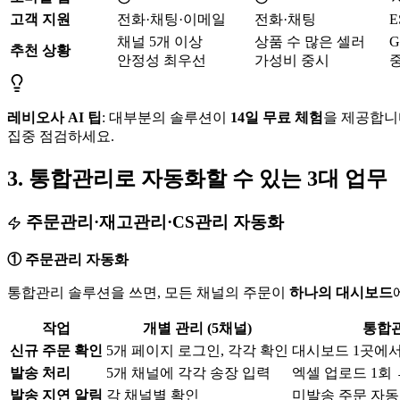
고객 지원
전화·채팅·이메일
전화·채팅
채널 5개 이상
상품 수 많은 셀러
추천 상황
안정성 최우선
가성비 중시
레비오사 AI 팁
: 대부분의 솔루션이
14일 무료 체험
을 제공합니
집중 점검하세요.
3. 통합관리로 자동화할 수 있는 3대 업무
주문관리·재고관리·CS관리 자동화
① 주문관리 자동화
통합관리 솔루션을 쓰면, 모든 채널의 주문이
하나의 대시보드
작업
개별 관리 (5채널)
통합
신규 주문 확인
5개 페이지 로그인, 각각 확인
대시보드 1곳에서
발송 처리
5개 채널에 각각 송장 입력
엑셀 업로드 1회 
발송 지연 알림
각 채널별 확인
미발송 주문 자동 