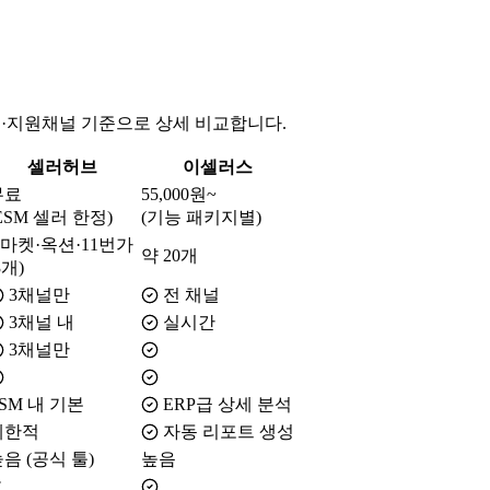
격·지원채널 기준으로 상세 비교합니다.
셀러허브
이셀러스
무료
55,000원~
ESM 셀러 한정)
(기능 패키지별)
G마켓·옥션·11번가
약 20개
3개)
3채널만
전 채널
3채널 내
실시간
3채널만
SM 내 기본
ERP급 상세 분석
제한적
자동 리포트 생성
음 (공식 툴)
높음